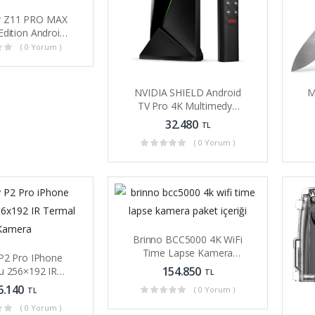
r Z11 PRO MAX
dition Android
dya Oynatıcı
( 0 Yorum )
NVIDIA SHIELD Android
M
TV Pro 4K Multimedya
Oynatıcısı
32.480
TL
( 0 Yorum )
Brinno BCC5000 4K WiFi
Time Lapse Kamera
 P2 Pro IPhone
IP65 HDR
154.850
u 256×192 IR
TL
mal Kamera
6.140
( 0 Yorum )
TL
( 0 Yorum )