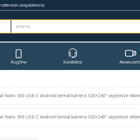
hattından ulaşabilirsiniz.
RugOne
Aksesuarla
Kulaklıklar
l Nano 300 USB-C Android termal kamera 320×240” sepetinize eklen
l Nano 300 USB-C Android termal kamera 320×240” sepetinize eklen