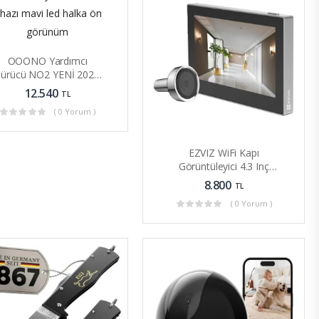
OOONO Yardımcı
Sürücü NO2 YENİ 2025
Model
12.540
TL
( 0 Yorum )
EZVIZ WiFi Kapı
Görüntüleyici 4.3 Inç
Renkli Ekran 146° Görüş
8.800
TL
Açılı
( 0 Yorum )