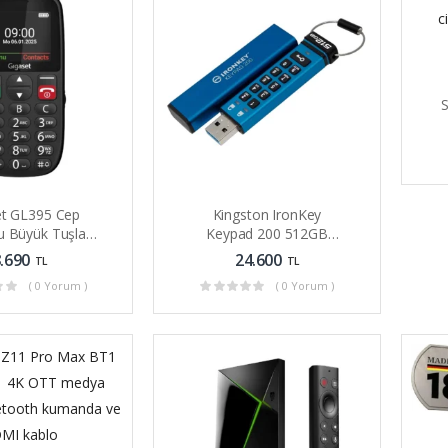
et GL395 Cep
Kingston IronKey
u Büyük Tuşlar
Keypad 200 512GB
cil Çağrı Tuşu
Şifreli USB Alfanümerik
.690
24.600
TL
TL
Tuşlu
( 0 Yorum )
( 0 Yorum )