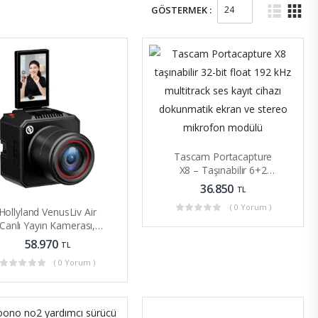
GÖSTERMEK :
Tascam Portacapture
X8 – Taşınabilir 6+2
Kanallı Yüksek
36.850
TL
Çözünürlüklü 32 Bit
( 0 Yorum )
Hollyland VenusLiv Air
Canlı Yayın Kamerası,
1/1.3 Inç
58.970
TL
( 0 Yorum )