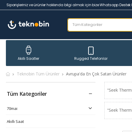
Siparişleriniz ve ürünler hakkında bilgi almak için bize Whatsapp Destek 
Rugged Telefonlar
Akıllı Saatler
Teknobin Tüm Ürünler
Avrupa'da En Çok Satan Ürünler
“Seek Therma
Tüm Kategoriler
70mai
“Seek Therma
Akıllı Saat