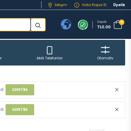
İletişim
Hata Rapor Et
Üyelik
Sepet:
0
TL0.00
r
Akıllı Telefonlar
Otomotiv
di.
SEPETIM
di.
SEPETIM