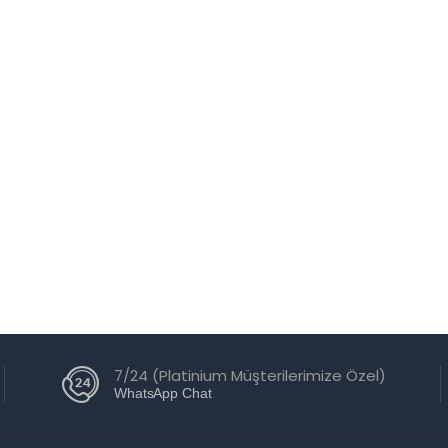
eade 8-Inch LX200-ACF
f/10) Advanced Coma-Free
elescope
iaomi Mijia Kuvars Akıllı
aat 3ATM Suya Dayanıklı
aslanmaz Çelik
7/24 (Platinium Müşterilerimize Özel)
WhatsApp Chat