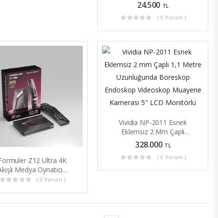
Ve Selülit Giderme Için
24.500
TL
( 0 Yorum )
Vividia NP-2011 Esnek
Eklemsiz 2 Mm Çaplı
Endoskop Kamera
328.000
TL
( 0 Yorum )
Formuler Z12 Ultra 4K
Akışlı Medya Oynatıcısı
Android 12
( 0 Yorum )