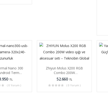
ermal Nano 300
Zhiyun Molus X200 RGB
ndroid Termal
Combo 200W
ra 320×240
Profesyonel LED Video
P
3.950
52.660
TL
TL
Işığı
( 0 Yorum )
( 0 Yorum )