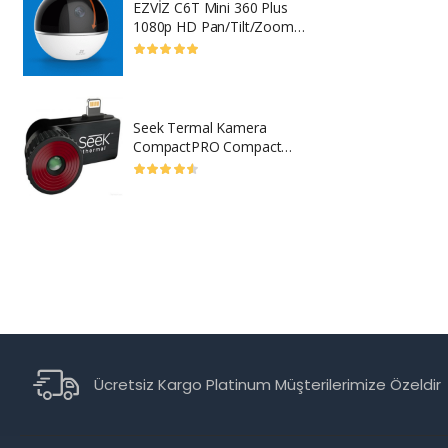
EZVİZ C6T Mini 360 Plus
M
1080p HD Pan/Tilt/Zoom
(
Kamera
T
Seek Termal Kamera
X
CompactPRO Compact
S
CompactXR Türkiye
P
Ücretsiz Kargo Platinum Müşterilerimize Özeldir