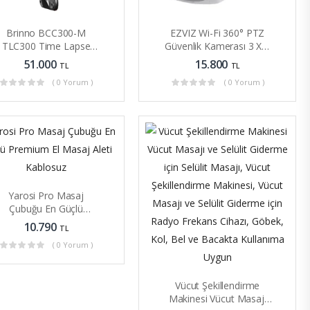
Brinno BCC300-M
EZVIZ Wi-Fi 360° PTZ
TLC300 Time Lapse
Güvenlik Kamerası 3 X 4
Kamera 1080P HDR
MP Objektifli 12 Hibrit
51.000
15.800
TL
TL
IPX4 LCD
Zoom
( 0 Yorum )
( 0 Yorum )
Yarosi Pro Masaj
Çubuğu En Güçlü
remium El Masaj Aleti
10.790
TL
Kablosuz
( 0 Yorum )
Vücut Şekillendirme
Makinesi Vücut Masajı