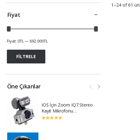
1–24 of 61
ürü
Fiyat
Fiyat:
0TL
—
692.000TL
FILTRELE
Öne Çıkanlar
IOS İçin Zoom IQ7 Stereo
Wi
Kayıt Mikrofonu
T
IPhone/iPad/iPod