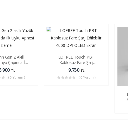
n Gen 2 Akıllı
LOFREE Touch PBT
nya Çapında İlk
Kablosuz Fare Şarj
pnesi İzleme
Edilebilir 4000 DPI OLED
6.900
9.750
TL
TL
Ekran
( 0 Yorum )
( 0 Yorum )