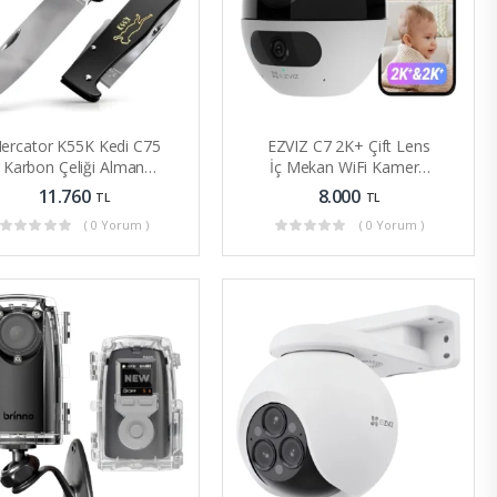
ercator K55K Kedi C75
EZVIZ C7 2K+ Çift Lens
Karbon Çeliği Alman
İç Mekan WiFi Kamera
Katlanır Bıçak
Alexa Güvenlik AI
11.760
8.000
TL
TL
( 0 Yorum )
( 0 Yorum )