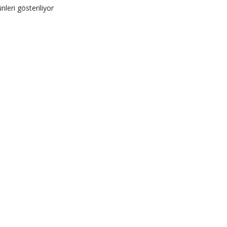
nleri gösteriliyor
things Hibrit Akıllı Saat
ürkiye Çelik HR Sınırlı Sayıda