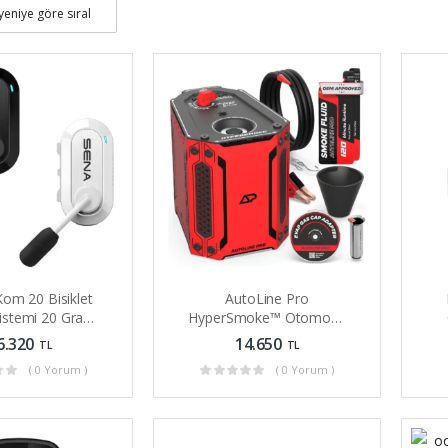
om 20 Bisiklet
AutoLine Pro
 Sistemi 20 Gram
HyperSmoke™ Otomotiv
ırlığında
Duman Makinesi Kaçak
6.320
14.650
TL
TL
Test Cihazı
( 0 Yorum )
( 0 Yorum )