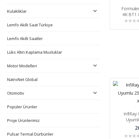
Formule
Kulaklıklar
4K BT1 E
OTT Me
Lemfo Akıllı Saat Türkiye
Lemfo Akıllı Saatler
Lüks Altın Kaplama Musluklar
Motor Modelleri
NatroNet Global
Otomotiv
Popüler Ürünler
InfiRay
Uyuml
Proje Ürünlerimiz
Ter
2
Pulsar Termal Dürbünler