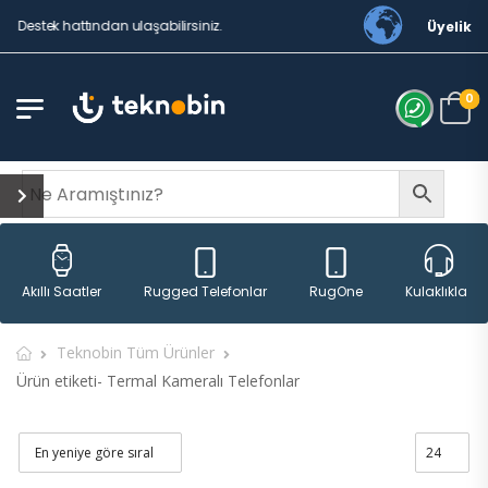
Destek hattından ulaşabilirsiniz.
Üyelik
0
Rugged Telefonlar
RugOne
Akıllı Saatler
Kulaklıklar
Teknobin Tüm Ürünler
Ürün etiketi- Termal Kameralı Telefonlar