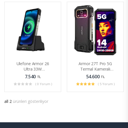
u)
Ulefone Armor 26
Armor 27T Pro 5G
Ultra 33W
Termal Kameralı
Masaüstü Şarj
Sağlam Telefon
7.540
54.600
TL
TL
İstasyonu
( 0 Yorum )
( 5 Yorum )
all 2
ürünleri gösteriliyor