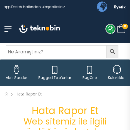
app Destek hattından ulaşabilirsiniz.
Üyelik
0
Rugged Telefonlar
RugOne
Akıllı Saatler
Kulaklıklar
Hata Rapor Et
Hata Rapor Et
Web sitemiz ile ilgili