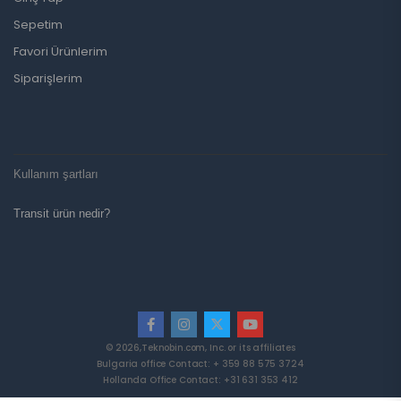
Sepetim
Favori Ürünlerim
Siparişlerim
Kullanım şartları
Transit ürün nedir?
© 2026,Teknobin.com, Inc. or its affiliates
Bulgaria office Contact: + 359 88 575 3724
Hollanda Office Contact: +31 631 353 412