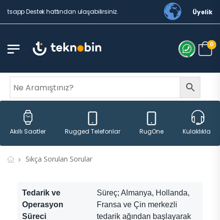
tsapp Destek hattından ulaşabilirsiniz.
Üyelik
0
Rugged Telefonlar
RugOne
Akıllı Saatler
Kulaklıklar
Sıkça Sorulan Sorular
Tedarik ve
Süreç; Almanya, Hollanda,
Operasyon
Fransa ve Çin merkezli
Süreci
tedarik ağından başlayarak