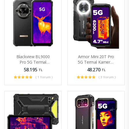
Blackview BL9000
Armor Mini 20T Pro
Pro 5G Termal
5G Termal Kameralı
Kameralı Rugged
Mini Sağlam
58.195
48.270
TL
TL
Telefon 36GB
Telefon
( 1 Yorum )
( 3 Yorum )
+512GB