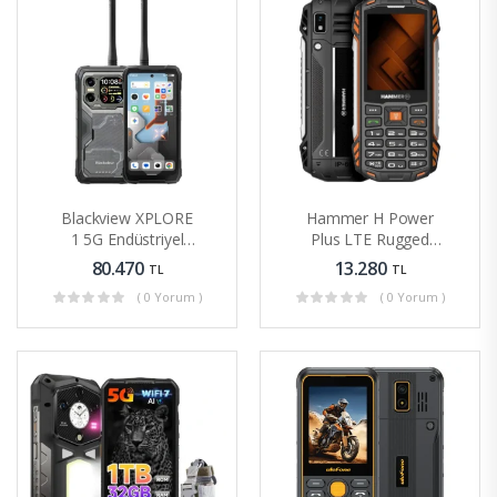
Blackview XPLORE
Hammer H Power
u)
1 5G Endüstriyel
Plus LTE Rugged
AES Telsizli Rugged
Cep Telefonu Çift
80.470
13.280
TL
TL
Telefon
SIM
( 0 Yorum )
( 0 Yorum )