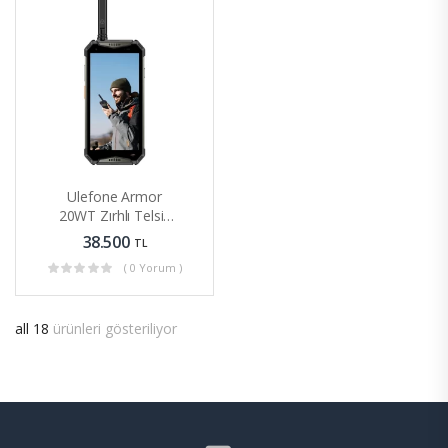
Ulefone Armor
20WT Zırhlı Telsiz
Özellikli 10850mAh
38.500
TL
17GB+256GB
( 0 Yorum )
Android Telefon
all 18
ürünleri gösteriliyor