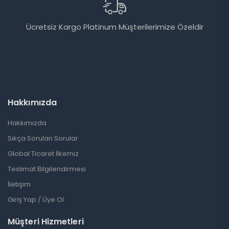
7/24 (Platinium Müş
num Müşterilerimize Özeldir
WhatsAp
Hakkımızda
Hakkımızda
Sıkça Sorulan Sorular
Global Ticaret İlkemiz
Teslimat Bilgilendirmesi
İletişim
Giriş Yap / Üye Ol
Müşteri Hizmetleri