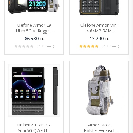
Ulefone Armor 29
Ulefone Armor Mini
Ultra 5G AI Rugged
4 64MB RAM
Telefon 32 GB + 1
128MB ROM 2.8 Inç
86.530
13.790
TL
TL
TB
Ekran
( 0 Yorum )
( 1 Yorum )
Unihertz Titan 2 –
Armor Molle
Yeni 5G QWERTY
Holster Evrensel