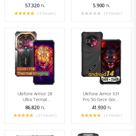
Fiziksel Klavyeli Akıllı
Taktik Telefon Kılıfı
57.320
5.900
TL
TL
Telefon
( 5 Yorum )
( 0 Yorum )
Ulefone Armor 28
Ulefone Armor X31
Ultra Termal
Pro 5G Gece Görüş
Kameralı Versiyon
Kameralı Rugged
86.820
41.930
TL
TL
Amiral Gemisi
Telefon
( 27 Yorum )
( 2 Yorum )