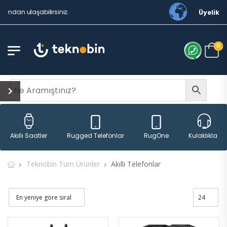
 ulaşabilirsiniz.
Üyelik
0
Rugged Telefonlar
RugOne
Akıllı Saatler
Kulaklıklar
Teknobin Tüm Ürünler
Akıllı Telefonlar