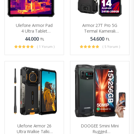
Ulefone Armor Pad
Armor 27T Pro 5G
4 Ultra Tablet
Termal Kameralı
Thermal Kameralı
Sağlam Telefon
44.000
54.600
TL
TL
8+256 GB
( 1 Yorum )
( 5 Yorum )
Ulefone Armor 26
DOOGEE Smini Mini
Ultra Walkie Talkie
Rugged