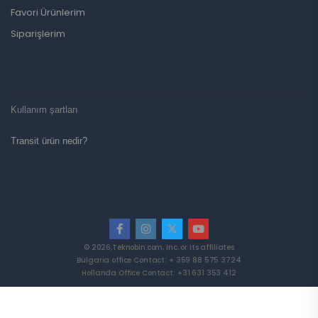
Favori Ürünlerim
Siparişlerim
Kullanım şartları
Transit ürün nedir?
© 2026,Teknobin.com, Inc. or its affiliates
Bulgaria office Contact: + 359 88 575 3724
Hollanda Office Contact: +31 631 353 412