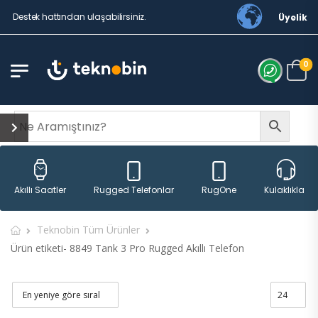
 Destek hattından ulaşabilirsiniz.
Üyelik
0
Rugged Telefonlar
RugOne
Akıllı Saatler
Kulaklıklar
Teknobin Tüm Ürünler
Ürün etiketi- 8849 Tank 3 Pro Rugged Akıllı Telefon