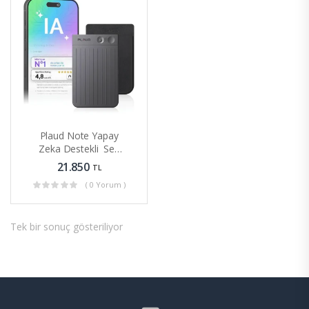
Plaud Note Yapay
u)
Zeka Destekli Ses
Kaydedici 112 Dil
21.850
TL
Desteği
( 0 Yorum )
Tek bir sonuç gösteriliyor