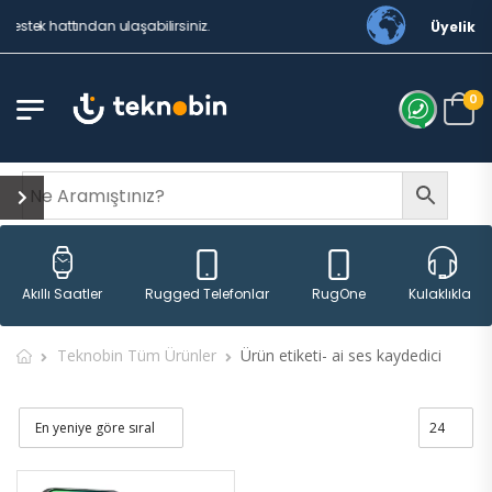
estek hattından ulaşabilirsiniz.
Üyelik
0
Rugged Telefonlar
RugOne
Akıllı Saatler
Kulaklıklar
Teknobin Tüm Ürünler
Ürün etiketi- ai ses kaydedici