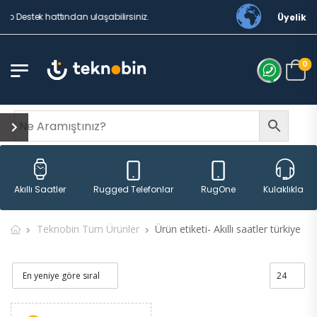
p Destek hattından ulaşabilirsiniz.
Üyelik
0
Rugged Telefonlar
RugOne
Akıllı Saatler
Kulaklıklar
Teknobin Tüm Ürünler
Ürün etiketi- Akıllı saatler türkiye