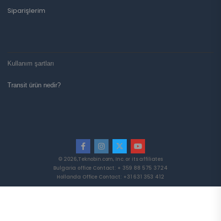
Siparişlerim
Kullanım şartları
Transit ürün nedir?
© 2026,Teknobin.com, Inc. or its affiliates
Bulgaria office Contact: + 359 88 575 3724
Hollanda Office Contact: +31 631 353 412