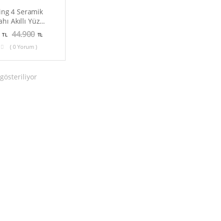
ing 4 Seramik
ahı Akıllı Yüzük
lık Takipli
44.900
TL
TL
( 0 Yorum )
gösteriliyor