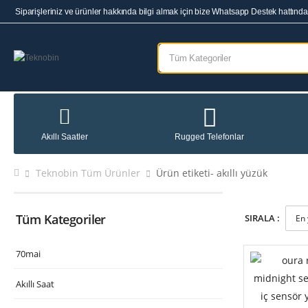
Siparişleriniz ve ürünler hakkında bilgi almak için bize Whatsapp Destek hattından
Rugged Telefonlar
Akıllı Saatler
Teknobin Tüm Ürünler
Ürün etiketi- akıllı yüzük
Tüm Kategoriler
SIRALA :
70mai
Akıllı Saat