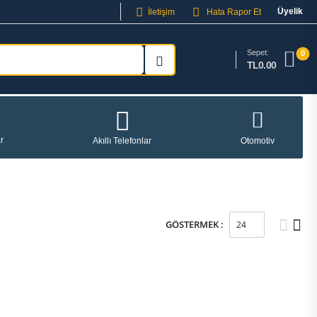
Üyelik
İletişim
Hata Rapor Et
Sepet:
0
TL0.00
r
Akıllı Telefonlar
Otomotiv
GÖSTERMEK :