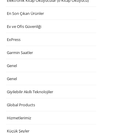
Elektronik Kitap Okuyucular (E-Kitap Okuyucu)
En Son Çıkan Ürünler
Ev ve Ofis Güvenliği
ExPress
Garmin Saatler
Genel
Genel
Giyilebilir Akıllı Teknolojiler
Global Products
Hizmetlerimiz
Küçük Şeyler