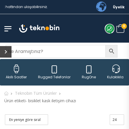
 hattından ulaşabilirsiniz.
Üyelik
0
Rugged Telefonlar
RugOne
Akıllı Saatler
Kulaklıklar
Teknobin Tüm Ürünler
Ürün etiketi- bisiklet kask iletişim cihazı