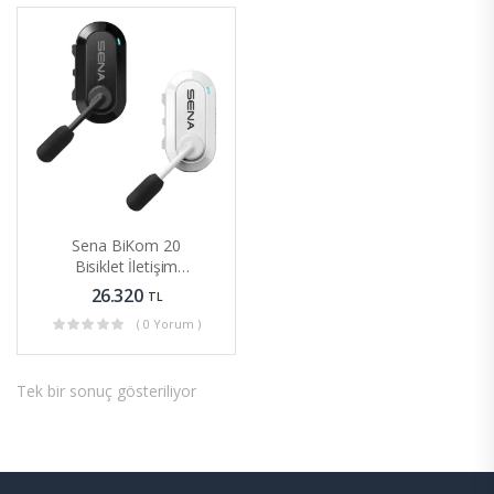
u)
Sena BiKom 20
Bisiklet İletişim
Sistemi 20 Gram
26.320
TL
Ağırlığında
( 0 Yorum )
Tek bir sonuç gösteriliyor