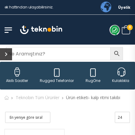
ek hattından ulaşabilirsiniz.
Üyelik
0
Rugged Telefonlar
RugOne
Akıllı Saatler
Kulaklıklar
Teknobin Tüm Ürünler
Ürün etiketi- kalp ritmi takibi