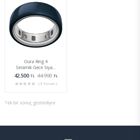
Oura Ring 4
u)
Seramik Gece Siyahı
Akıllı Yüzük Sağlık
42.500
44.900
TL
TL
Takipli
( 0 Yorum )
Tek bir sonuç gösteriliyor