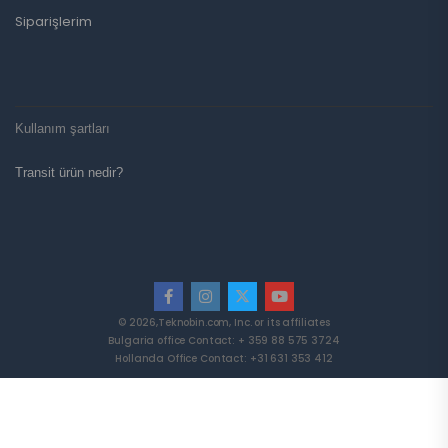
Siparişlerim
Kullanım şartları
Transit ürün nedir?
© 2026,Teknobin.com, Inc. or its affiliates
Bulgaria office Contact: + 359 88 575 3724
Hollanda Office Contact: +31 631 353 412