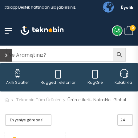
hatsapp Destek hattından ulaşabilirsiniz.
Üyelik
0
Rugged Telefonlar
RugOne
Akıllı Saatler
Kulaklıklar
Teknobin Tüm Ürünler
Ürün etiketi- NatroNet Global