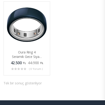
u)
Oura Ring 4
Seramik Gece Siyahı
Akıllı Yüzük Sağlık
42.500
44.900
TL
TL
Takipli
( 0 Yorum )
Tek bir sonuç gösteriliyor