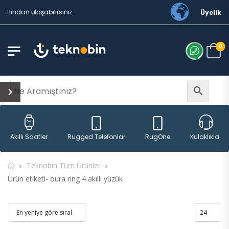
tından ulaşabilirsiniz.
Üyelik
0
Rugged Telefonlar
RugOne
Akıllı Saatler
Kulaklıklar
Teknobin Tüm Ürünler
Ürün etiketi- oura ring 4 akıllı yüzük