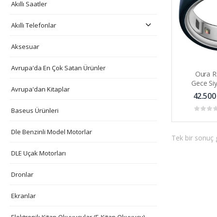
Akıllı Saatler
Akıllı Telefonlar
Aksesuar
Avrupa'da En Çok Satan Ürünler
Oura R
Gece Siy
Avrupa'dan Kitaplar
Sağ
42.500
Baseus Ürünleri
Dle Benzinli Model Motorlar
Tek bir sonuç g
DLE Uçak Motorları
Dronlar
Ekranlar
Elektronik Kitap Okuyucular (E-Kitap Okuyucu)