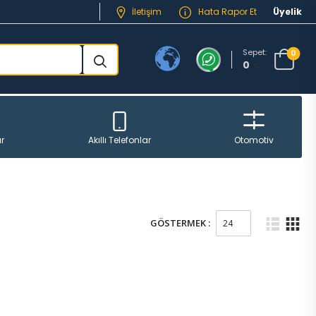
İletişim
Hata Rapor Et
Üyelik
Sepet:
0
0
TL
r
Akıllı Telefonlar
Otomotiv
GÖSTERMEK :