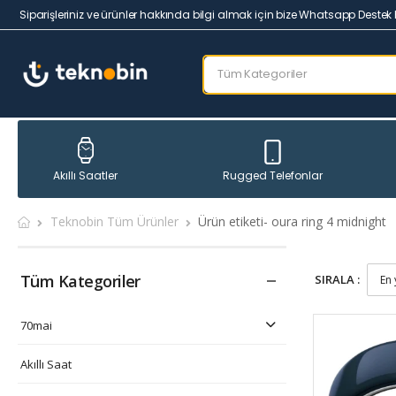
Siparişleriniz ve ürünler hakkında bilgi almak için bize Whatsapp Destek 
Rugged Telefonlar
Akıllı Saatler
Teknobin Tüm Ürünler
Ürün etiketi- oura ring 4 midnight
Tüm Kategoriler
SIRALA :
70mai
Akıllı Saat