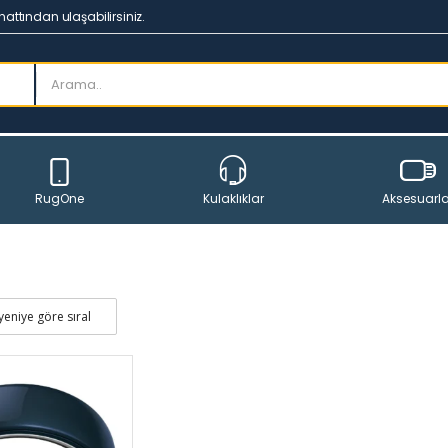
hattından ulaşabilirsiniz.
RugOne
Aksesuarla
Kulaklıklar