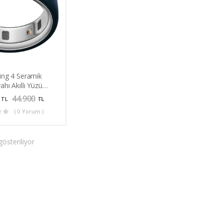
ing 4 Seramik
ahı Akıllı Yüzük
lık Takipli
44.900
TL
TL
( 0 Yorum )
österiliyor