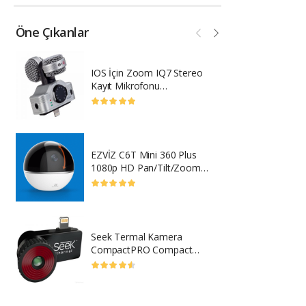
Öne Çıkanlar
IOS İçin Zoom IQ7 Stereo
Wi
Kayıt Mikrofonu
T
IPhone/iPad/iPod
EZVİZ C6T Mini 360 Plus
M
1080p HD Pan/Tilt/Zoom
(
Kamera
T
Seek Termal Kamera
X
CompactPRO Compact
S
CompactXR Türkiye
P