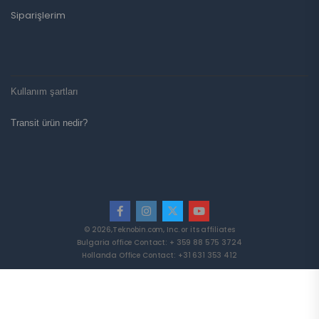
Siparişlerim
Kullanım şartları
Transit ürün nedir?
© 2026,Teknobin.com, Inc. or its affiliates
Bulgaria office Contact: + 359 88 575 3724
Hollanda Office Contact: +31 631 353 412