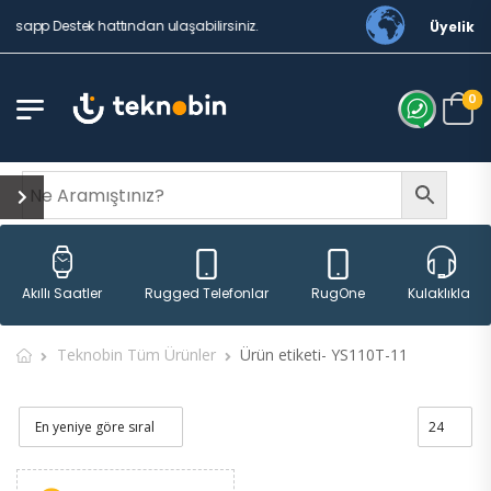
atsapp Destek hattından ulaşabilirsiniz.
Üyelik
0
Rugged Telefonlar
RugOne
Akıllı Saatler
Kulaklıklar
Teknobin Tüm Ürünler
Ürün etiketi- YS110T-11