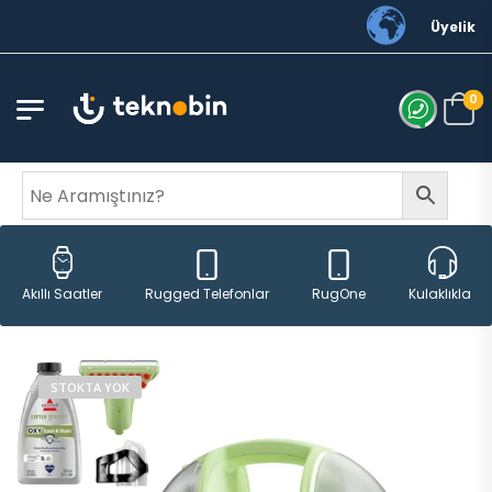
Üyelik
0
Rugged Telefonlar
RugOne
Akıllı Saatler
Kulaklıklar
STOKTA YOK