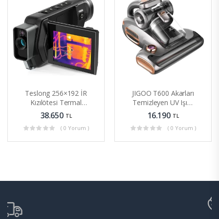
Teslong 256×192 İR
JIGOO T600 Akarları
Kızılötesi Termal
Temizleyen UV Işıklı
Monoküler, 3,5
– Sıcak Hava
38.650
16.190
TL
TL
“Flip-Out LCD
Üflemeli Süpürge
( 0 Yorum )
( 0 Yorum )
Monitör