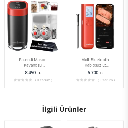
Patentli Mason
Akıllı Bluetooth
Kavanozu
Kablosuz Et
Vakumlama Seti
Termometresi 10
8.450
6.700
TL
TL
Çok Amaçlı Kullanım
Kat Geliştirilmiş
( 0 Yorum )
( 0 Yorum )
İlgili Ürünler