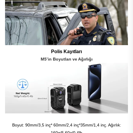
Polis Kayıtları
M5’in Boyutları ve Ağırlığı
Boyut: 90mm/3,5 inç* 60mm/2,4 inç*35mm/1,4 inç. Ağırlık:
160g/5.60z/0.4lb