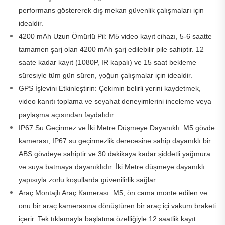
performans göstererek dış mekan güvenlik çalışmaları için
idealdir.
4200 mAh Uzun Ömürlü Pil: M5 video kayıt cihazı, 5-6 saatte
tamamen şarj olan 4200 mAh şarj edilebilir pile sahiptir. 12
saate kadar kayıt (1080P, IR kapalı) ve 15 saat bekleme
süresiyle tüm gün süren, yoğun çalışmalar için idealdir.
GPS İşlevini Etkinleştirin: Çekimin belirli yerini kaydetmek,
video kanıtı toplama ve seyahat deneyimlerini inceleme veya
paylaşma açısından faydalıdır
IP67 Su Geçirmez ve İki Metre Düşmeye Dayanıklı: M5 gövde
kamerası, IP67 su geçirmezlik derecesine sahip dayanıklı bir
ABS gövdeye sahiptir ve 30 dakikaya kadar şiddetli yağmura
ve suya batmaya dayanıklıdır. İki Metre düşmeye dayanıklı
yapısıyla zorlu koşullarda güvenilirlik sağlar
Araç Montajlı Araç Kamerası: M5, ön cama monte edilen ve
onu bir araç kamerasına dönüştüren bir araç içi vakum braketi
içerir. Tek tıklamayla başlatma özelliğiyle 12 saatlik kayıt