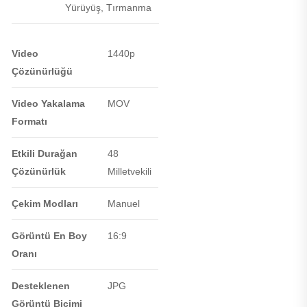
Yürüyüş, Tırmanma
Video
1440p
Çözünürlüğü
Video Yakalama
MOV
Formatı
Etkili Durağan
48
Çözünürlük
Milletvekili
Çekim Modları
Manuel
Görüntü En Boy
16:9
Oranı
Desteklenen
JPG
Görüntü Biçimi