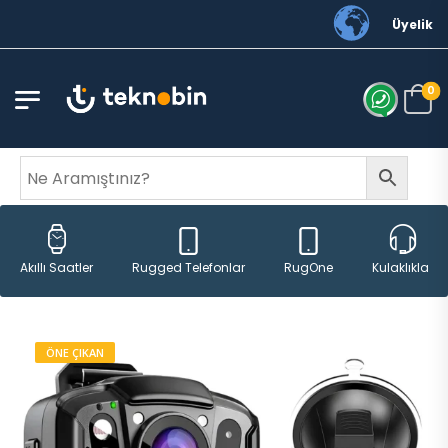
Sipari
Üyelik
0
Rugged Telefonlar
RugOne
Akıllı Saatler
Kulaklıklar
ÖNE ÇIKAN