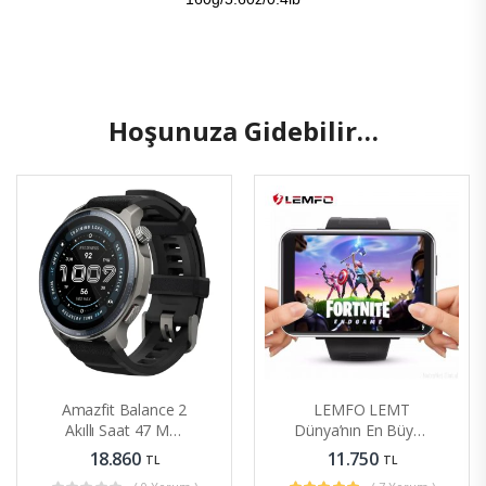
Hoşunuza Gidebilir…
Amazfit Balance 2
LEMFO LEMT
Akıllı Saat 47 Mm
Dünya’nın En Büyük
AMOLED Safir Cam
Bataryalı En Büyük
18.860
11.750
TL
TL
Ekran
Ekranlı Android Sim