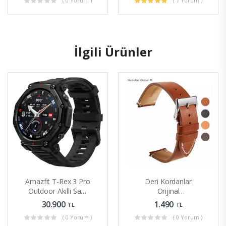
( 0 Yorum )
( 7 Yorum )
Kartlı Akıllı Saati
İlgili Ürünler
Amazfit T-Rex 3 Pro
Deri Kordanlar
Outdoor Akıllı Saat
Orijinal
48 Mm Safir
Antibakteriyel Saf
30.900
1.490
TL
TL
AMOLED Ekran
Deri Kordon 20mm
( 0 Yorum )
( 0 Yorum )
22 Mm 24mm