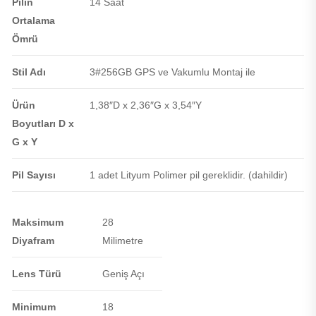
Pilin
14 Saat
Ortalama
Ömrü
Stil Adı
3#256GB GPS ve Vakumlu Montaj ile
Ürün
1,38″D x 2,36″G x 3,54″Y
Boyutları D x
G x Y
Pil Sayısı
1 adet Lityum Polimer pil gereklidir. (dahildir)
Maksimum
28
Diyafram
Milimetre
Lens Türü
Geniş Açı
Minimum
18