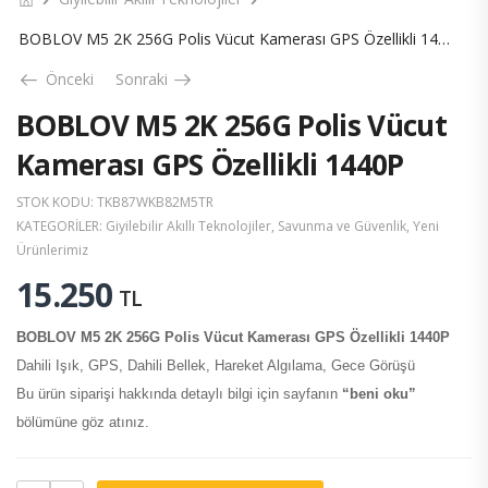
BOBLOV M5 2K 256G Polis Vücut Kamerası GPS Özellikli 1440P
Önceki
Sonraki
BOBLOV M5 2K 256G Polis Vücut
Kamerası GPS Özellikli 1440P
STOK KODU:
TKB87WKB82M5TR
KATEGORILER:
Giyilebilir Akıllı Teknolojiler
,
Savunma ve Güvenlik
,
Yeni
Ürünlerimiz
15.250
TL
BOBLOV M5 2K 256G Polis Vücut Kamerası GPS Özellikli 1440P
Dahili Işık, GPS, Dahili Bellek, Hareket Algılama, Gece Görüşü
Bu ürün siparişi hakkında detaylı bilgi için sayfanın
“beni oku”
bölümüne göz atınız.