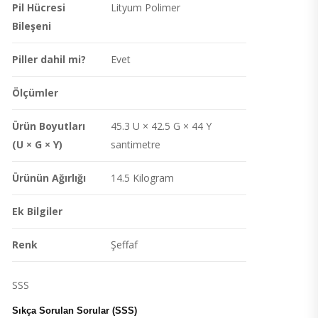
Pil Hücresi
Lityum Polimer
Bileşeni
Piller dahil mi?
Evet
Ölçümler
Ürün Boyutları
45.3 U × 42.5 G × 44 Y
(U × G × Y)
santimetre
Ürünün Ağırlığı
14.5 Kilogram
Ek Bilgiler
Renk
Şeffaf
SSS
Sıkça Sorulan Sorular (SSS)