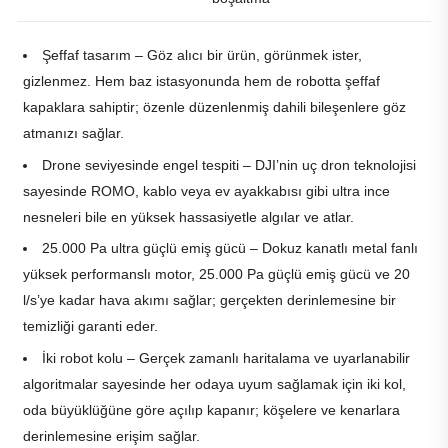
Şeffaf tasarım – Göz alıcı bir ürün, görünmek ister,
gizlenmez. Hem baz istasyonunda hem de robotta şeffaf
kapaklara sahiptir; özenle düzenlenmiş dahili bileşenlere göz
atmanızı sağlar.
Drone seviyesinde engel tespiti – DJI’nin uç dron teknolojisi
sayesinde ROMO, kablo veya ev ayakkabısı gibi ultra ince
nesneleri bile en yüksek hassasiyetle algılar ve atlar.
25.000 Pa ultra güçlü emiş gücü – Dokuz kanatlı metal fanlı
yüksek performanslı motor, 25.000 Pa güçlü emiş gücü ve 20
l/s’ye kadar hava akımı sağlar; gerçekten derinlemesine bir
temizliği garanti eder.
İki robot kolu – Gerçek zamanlı haritalama ve uyarlanabilir
algoritmalar sayesinde her odaya uyum sağlamak için iki kol,
oda büyüklüğüne göre açılıp kapanır; köşelere ve kenarlara
derinlemesine erişim sağlar.