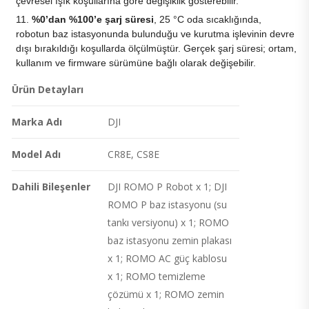
çevresel ışık koşullarına göre değişiklik gösterebilir.
%0’dan %100’e şarj süresi
, 25 °C oda sıcaklığında,
robotun baz istasyonunda bulunduğu ve kurutma işlevinin devre
dışı bırakıldığı koşullarda ölçülmüştür. Gerçek şarj süresi; ortam,
kullanım ve firmware sürümüne bağlı olarak değişebilir.
Ürün Detayları
Marka Adı
DJI
Model Adı
CR8E, CS8E
Dahili Bileşenler
DJI ROMO P Robot x 1; DJI
ROMO P baz istasyonu (su
tankı versiyonu) x 1; ROMO
baz istasyonu zemin plakası
x 1; ROMO AC güç kablosu
x 1; ROMO temizleme
çözümü x 1; ROMO zemin