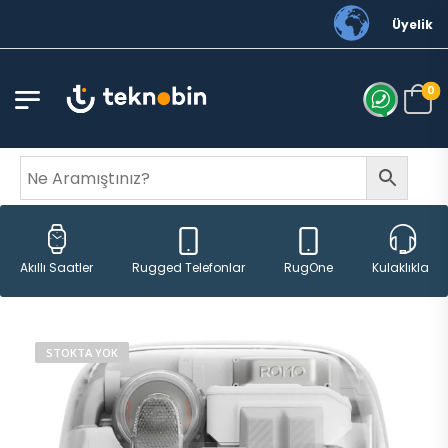
Siparişleriniz ve ürünl
Üyelik
0
Rugged Telefonlar
RugOne
Akıllı Saatler
Kulaklıklar
STOKTA YOK