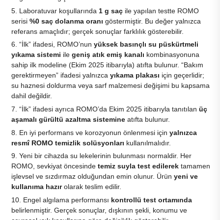
Laboratuvar koşullarında
1 g saç
ile yapılan testte ROMO
serisi
%0 saç dolanma oranı
göstermiştir. Bu değer yalnızca
referans amaçlıdır; gerçek sonuçlar farklılık gösterebilir.
“İlk” ifadesi, ROMO’nun
yüksek basınçlı su püskürtmeli
yıkama sistemi
ile
geniş atık emiş kanalı
kombinasyonuna
sahip ilk modeline (Ekim 2025 itibarıyla) atıfta bulunur. “Bakım
gerektirmeyen” ifadesi yalnızca
yıkama plakası
için geçerlidir;
su haznesi doldurma veya sarf malzemesi değişimi bu kapsama
dahil değildir.
“İlk” ifadesi ayrıca ROMO’da Ekim 2025 itibarıyla tanıtılan
üç
aşamalı gürültü azaltma sistemine
atıfta bulunur.
En iyi performans ve korozyonun önlenmesi için
yalnızca
resmî ROMO temizlik solüsyonları
kullanılmalıdır.
Yeni bir cihazda su lekelerinin bulunması normaldir. Her
ROMO, sevkiyat öncesinde
temiz suyla test edilerek
tamamen
işlevsel ve sızdırmaz olduğundan emin olunur. Ürün
yeni ve
kullanıma hazır
olarak teslim edilir.
Engel algılama performansı
kontrollü test ortamında
belirlenmiştir. Gerçek sonuçlar, dışkının şekli, konumu ve