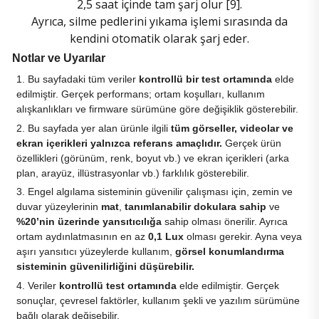
2,5 saat içinde tam şarj olur [9].
Ayrıca, silme pedlerini yıkama işlemi sırasında da
kendini otomatik olarak şarj eder.
Notlar ve Uyarılar
Bu sayfadaki tüm veriler
kontrollü bir test ortamında
elde
edilmiştir. Gerçek performans; ortam koşulları, kullanım
alışkanlıkları ve firmware sürümüne göre değişiklik gösterebilir.
Bu sayfada yer alan ürünle ilgili
tüm görseller, videolar ve
ekran içerikleri yalnızca referans amaçlıdır.
Gerçek ürün
özellikleri (görünüm, renk, boyut vb.) ve ekran içerikleri (arka
plan, arayüz, illüstrasyonlar vb.) farklılık gösterebilir.
Engel algılama sisteminin güvenilir çalışması için, zemin ve
duvar yüzeylerinin
mat
,
tanımlanabilir dokulara sahip
ve
%20’nin üzerinde yansıtıcılığa
sahip olması önerilir. Ayrıca
ortam aydınlatmasının en az
0,1 Lux
olması gerekir. Ayna veya
aşırı yansıtıcı yüzeylerde kullanım,
görsel konumlandırma
sisteminin güvenilirliğini düşürebilir.
Veriler
kontrollü test ortamında
elde edilmiştir. Gerçek
sonuçlar, çevresel faktörler, kullanım şekli ve yazılım sürümüne
bağlı olarak değişebilir.