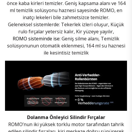
önce kaba kirleri temizler. Geniş kapsama alanı ve 164
ml temizlik solüsyonu haznesi sayesinde ROMO, en
inatçı lekeleri bile zahmetsizce temizler.
Geleneksel sistemlerde:
Tekerlek izleri oluşur,
Küçük
rulo fırçalar yetersiz kalır,
Kir yüzeye yayılır,
ROMO sisteminde ise:
Geniş silme alanı,
Temizlik
solüsyonunun otomatik eklenmesi,
164 ml su haznesi
ile kesintisiz temizlik
Dolanma Önleyici Silindir Fırçalar
ROMO’nun iki yüksek torklu motor tarafından tahrik
edilen silindir fırçaları, kiri merkeze doğru süpürerek