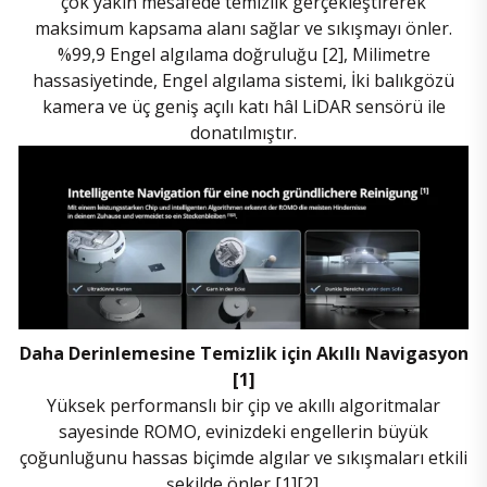
çok yakın mesafede temizlik gerçekleştirerek
maksimum kapsama alanı sağlar ve sıkışmayı önler.
%99,9 Engel algılama doğruluğu [2], Milimetre
hassasiyetinde, Engel algılama sistemi, İki balıkgözü
kamera ve üç geniş açılı katı hâl LiDAR sensörü ile
donatılmıştır.
Daha Derinlemesine Temizlik için Akıllı Navigasyon
[1]
Yüksek performanslı bir çip ve akıllı algoritmalar
sayesinde ROMO, evinizdeki engellerin büyük
çoğunluğunu hassas biçimde algılar ve sıkışmaları etkili
şekilde önler [1][2].