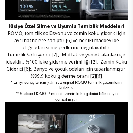
Kişiye Özel Silme ve Uyumlu Temizlik Maddeleri
ROMO, temizlik solüsyonu ve zemin koku giderici için
ayrı haznelere sahiptir [6] ve her iki maddeyi de
doğrudan silme pedlerine uygulayabilir.
Temizlik Solüsyonu [7]:,
Mutfak ve yemek alanları için
idealdir.,
%100 leke giderme verimliliği [2],
Zemin Koku
Giderici [6]:,
Banyo ve çocuk odaları için tasarlanmıştır,
%99,9 koku giderme oranı [2][6].
* En iyi sonuçlar için yalnızca orijinal ROMO temizlik çözümlerini
kullanın.
** Sadece ROMO P modeli, zemin koku giderici bölmesiyle
donatılmıştır.