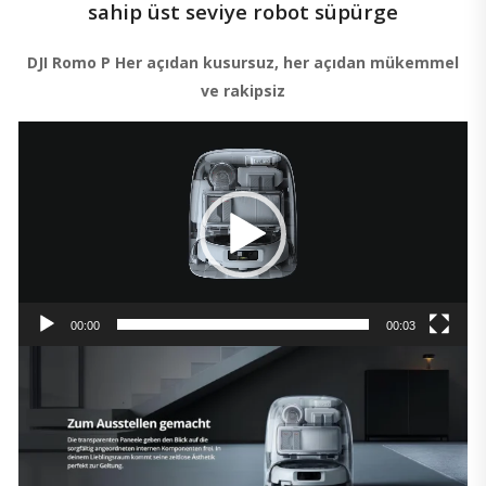
sahip üst seviye robot süpürge
DJI Romo P Her açıdan kusursuz, her açıdan mükemmel
ve rakipsiz
Video
oynatıcı
00:00
00:03