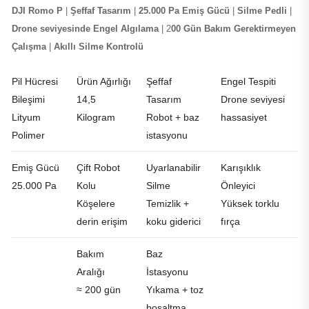
DJI Romo P
|
Şeffaf Tasarım
|
25.000 Pa Emiş Gücü
|
Silme Pedli
|
Drone seviyesinde Engel Algılama
| 2
00 Gün Bakım Gerektirmeyen
Çalışma
|
Akıllı Silme Kontrolü
Pil Hücresi
Ürün Ağırlığı
Şeffaf
Engel Tespiti
Bileşimi
14,5
Tasarım
Drone seviyesi
Lityum
Kilogram
Robot + baz
hassasiyet
Polimer
istasyonu
Emiş Gücü
Çift Robot
Uyarlanabilir
Karışıklık
25.000 Pa
Kolu
Silme
Önleyici
Köşelere
Temizlik +
Yüksek torklu
derin erişim
koku giderici
fırça
Bakım
Baz
Aralığı
İstasyonu
≈ 200 gün
Yıkama + toz
boşaltma