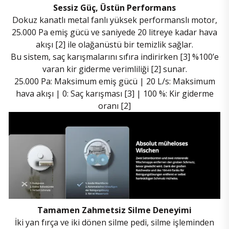
Sessiz Güç, Üstün Performans
Dokuz kanatlı metal fanlı yüksek performanslı motor,
25.000 Pa emiş gücü ve saniyede 20 litreye kadar hava
akışı [2] ile olağanüstü bir temizlik sağlar.
Bu sistem, saç karışmalarını sıfıra indirirken [3] %100’e
varan kir giderme verimliliği [2] sunar.
25.000 Pa: Maksimum emiş gücü |
20 L/s: Maksimum
hava akışı |
0: Saç karışması [3] |
100 %: Kir giderme
oranı [2]
Tamamen Zahmetsiz Silme Deneyimi
İki yan fırça ve iki dönen silme pedi, silme işleminden