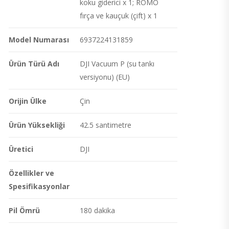
koku giderici x 1; ROMO
fırça ve kauçuk (çift) x 1
Model Numarası
6937224131859
Ürün Türü Adı
DJI Vacuum P (su tankı
versiyonu) (EU)
Orijin Ülke
Çin
Ürün Yüksekliği
42.5 santimetre
Üretici
DJI
Özellikler ve
Spesifikasyonlar
Pil Ömrü
180 dakika