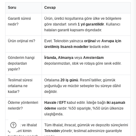
Soru
Cevap
Garanti süresi
Ürün, üretici koşullarına göre ülke ve bölgelere
nedir?
göre standart sınırlı
1 yıl garantilidir
. Kullanıcı
hataları garanti kapsamı dışındadır.
Ürün orijinal mi?
Evet. Teknobin yalnızca
orijinal
ve
Avrupa için
üretilmiş lisanslı modeller
tedarik eder.
Gönderim hangi
İrlanda, Almanya
veya
Amsterdam
depolardan
depolarımızdan, stok ve rotaya göre sevk edilir.
yapılır?
Teslimat süresi
Ortalama
20 iş günü
. Resmî tatiller, gümrük
ortalama ne
yoğunluğu ve mücbir sebepler bu süreye dâhil
kadar?
değildir.
Ödeme yöntemleri
Havale / EFT
kabul edilir. İsteğe bağlı
iki aşamalı
nelerdir?
ödeme
vardır: %50 siparişte, %50 ürün ülkenize
ulaştığında.
Gümrük ve ithalat
Tüm ithalat, ihracat, gümrük ve depozito süreçlerini
işlemleri kimin
Teknobin
yönetir; teslimat adresinize garantiyle