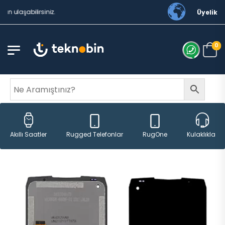
abilirsiniz.
Üyelik
0
Rugged Telefonlar
RugOne
Akıllı Saatler
Kulaklıklar