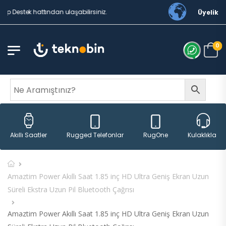
estek hattından ulaşabilirsiniz.
Üyelik
0
Rugged Telefonlar
RugOne
Akıllı Saatler
Kulaklıklar
Amaztim Power Akıllı Saat 1.85 inç HD Ultra Geniş Ekran Uzun
Süreli Ekstra Uzun Pil Bluetooth Çağrısı
Amaztim Power Akıllı Saat 1.85 inç HD Ultra Geniş Ekran Uzun