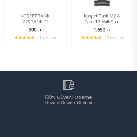
KOSPET TANK
Kospet Tank M2 &
M2&TANK T2
Tank T2 Akıllı Saat
Smartwatch 22mm
Için 22mm
900
1.650
TL
TL
Manyetik Kayış
Paslanmaz Çelik
( 3 Yorum )
( 7 Yorum )
Kordon
100% Güvenli Ödeme
Güvenli Ödeme Yöntemi