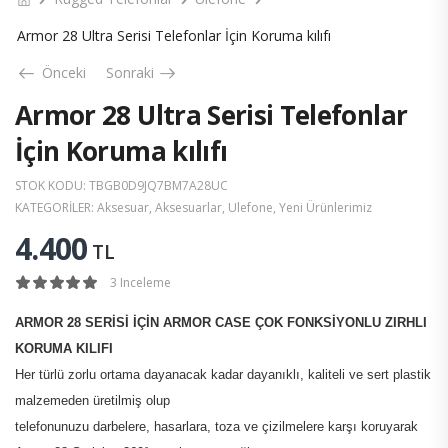
Armor 28 Ultra Serisi Telefonlar İçin Koruma kılıfı
Önceki
Sonraki
Armor 28 Ultra Serisi Telefonlar
İçin Koruma kılıfı
STOK KODU:
TBGB0D9JQ7BM7A28UC
KATEGORILER:
Aksesuar
,
Aksesuarlar
,
Ulefone
,
Yeni Ürünlerimiz
4.400
TL
3
Inceleme
ARMOR 28 SERİSİ İÇİN ARMOR CASE ÇOK FONKSİYONLU ZIRHLI
KORUMA KILIFI
Her türlü zorlu ortama dayanacak kadar dayanıklı, kaliteli ve sert plastik
malzemeden üretilmiş olup
telefonunuzu darbelere, hasarlara, toza ve çizilmelere karşı koruyarak