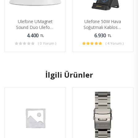
Ulefone UMagnet
Ulefone 50W Hava
Sound Duo Ulefone
Soğutmalı Kablosuz
Manyetik Hoparlör
Şarj Standı Akım
4.400
6.930
TL
TL
Bluetooth Hoparlör
Korumalı
( 0 Yorum )
( 4 Yorum )
Desteği
İlgili Ürünler