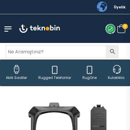
Üyelik
0
Rugged Telefonlar
RugOne
Akıllı Saatler
Kulaklıklar