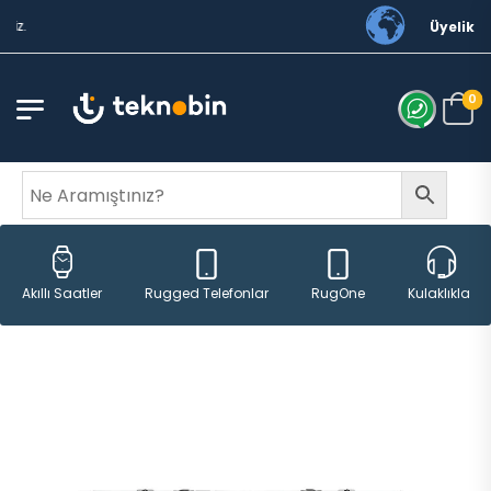
Üyelik
0
Rugged Telefonlar
RugOne
Akıllı Saatler
Kulaklıklar