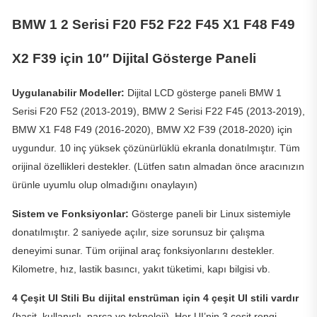
BMW 1 2 Serisi F20 F52 F22 F45 X1 F48 F49
X2 F39 için 10″ Dijital Gösterge Paneli
Uygulanabilir Modeller:
Dijital LCD gösterge paneli BMW 1
Serisi F20 F52 (2013-2019), BMW 2 Serisi F22 F45 (2013-2019),
BMW X1 F48 F49 (2016-2020), BMW X2 F39 (2018-2020) için
uygundur. 10 inç yüksek çözünürlüklü ekranla donatılmıştır. Tüm
orijinal özellikleri destekler. (Lütfen satın almadan önce aracınızın
ürünle uyumlu olup olmadığını onaylayın)
Sistem ve Fonksiyonlar:
Gösterge paneli bir Linux sistemiyle
donatılmıştır. 2 saniyede açılır, size sorunsuz bir çalışma
deneyimi sunar. Tüm orijinal araç fonksiyonlarını destekler.
Kilometre, hız, lastik basıncı, yakıt tüketimi, kapı bilgisi vb.
4 Çeşit UI Stili Bu dijital enstrüman için 4 çeşit UI stili vardır
(basit, kullanışlı, parça ve teknoloji). Her UI’nin 3 çeşit rengi