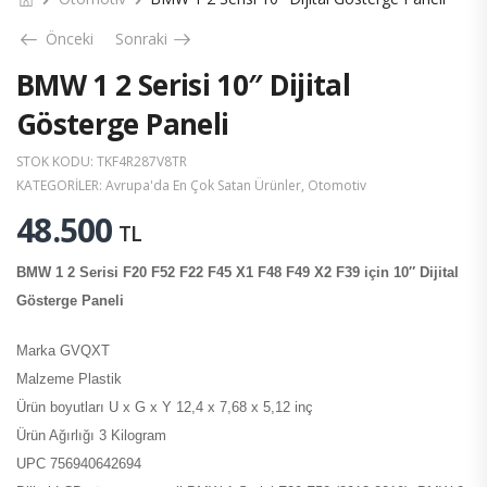
Önceki
Sonraki
BMW 1 2 Serisi 10″ Dijital
Gösterge Paneli
STOK KODU:
TKF4R287V8TR
KATEGORILER:
Avrupa'da En Çok Satan Ürünler
,
Otomotiv
48.500
TL
BMW 1 2 Serisi F20 F52 F22 F45 X1 F48 F49 X2 F39 için 10″ Dijital
Gösterge Paneli
Marka GVQXT
Malzeme Plastik
Ürün boyutları U x G x Y 12,4 x 7,68 x 5,12 inç
Ürün Ağırlığı 3 Kilogram
UPC 756940642694