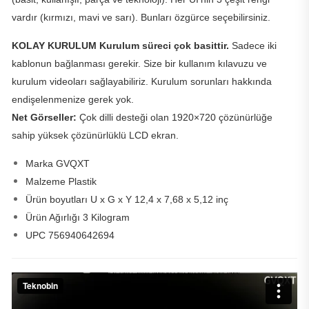
vardır (kırmızı, mavi ve sarı). Bunları özgürce seçebilirsiniz.
KOLAY KURULUM Kurulum süreci çok basittir.
Sadece iki
kablonun bağlanması gerekir. Size bir kullanım kılavuzu ve
kurulum videoları sağlayabiliriz. Kurulum sorunları hakkında
endişelenmenize gerek yok.
Net Görseller:
Çok dilli desteği olan 1920×720 çözünürlüğe
sahip yüksek çözünürlüklü LCD ekran.
Marka GVQXT
Malzeme Plastik
Ürün boyutları U x G x Y 12,4 x 7,68 x 5,12 inç
Ürün Ağırlığı 3 Kilogram
UPC 756940642694