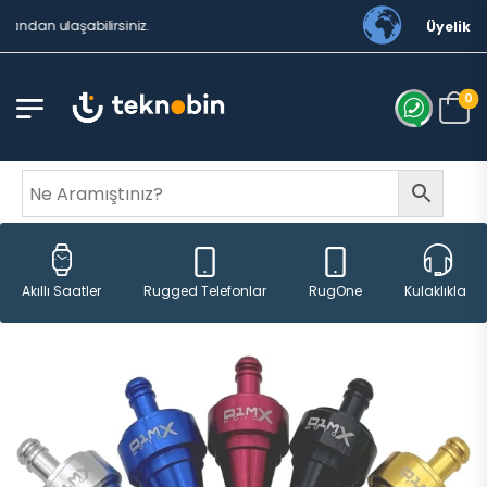
n ulaşabilirsiniz.
Üyelik
0
Rugged Telefonlar
RugOne
Akıllı Saatler
Kulaklıklar