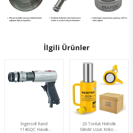
İlgili Ürünler
İngersoll Rand
20 Tonluk Hidrolik
114GQC Havalı
Silindir Uzun Kriko 4”