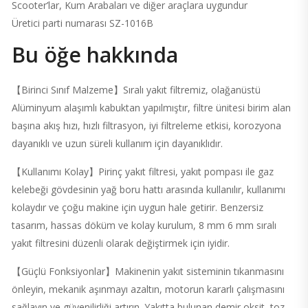
Scooter’lar, Kum Arabaları ve diğer araçlara uygundur
Üretici parti numarası ‎SZ-1016B
Bu öğe hakkında
【Birinci Sınıf Malzeme】Sıralı yakıt filtremiz, olağanüstü
Alüminyum alaşımlı kabuktan yapılmıştır, filtre ünitesi birim alan
başına akış hızı, hızlı filtrasyon, iyi filtreleme etkisi, korozyona
dayanıklı ve uzun süreli kullanım için dayanıklıdır.
【Kullanımı Kolay】Pirinç yakıt filtresi, yakıt pompası ile gaz
kelebeği gövdesinin yağ boru hattı arasında kullanılır, kullanımı
kolaydır ve çoğu makine için uygun hale getirir. Benzersiz
tasarım, hassas döküm ve kolay kurulum, 8 mm 6 mm sıralı
yakıt filtresini düzenli olarak değiştirmek için iyidir.
【Güçlü Fonksiyonlar】Makinenin yakıt sisteminin tıkanmasını
önleyin, mekanik aşınmayı azaltın, motorun kararlı çalışmasını
sağlayın ve güvenilirliği artırın. Yakıtta bulunan demir oksit, toz