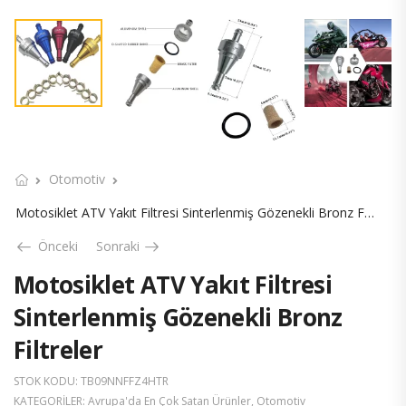
Otomotiv
Motosiklet ATV Yakıt Filtresi Sinterlenmiş Gözenekli Bronz Filtreler
Önceki
Sonraki
Motosiklet ATV Yakıt Filtresi
Sinterlenmiş Gözenekli Bronz
Filtreler
STOK KODU:
TB09NNFFZ4HTR
KATEGORILER:
Avrupa'da En Çok Satan Ürünler
,
Otomotiv