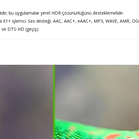
ıdır; bu uygulamalar yerel HDR çözünürlüğünü desteklemelidir.
egra X1+ işlemci. Ses desteği: AAC, AAC+, eAAC+, MP3, WAVE, AMR,
) ve DTS-HD (geçiş)