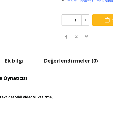
İthalat—İhracat, Gümrük sunu
Ek bilgi
Değerlendirmeler (0)
 Oynatıcısı
 zeka destekli video yükseltme,