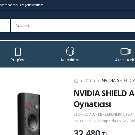
hattından ulaşabilirsiniz.
RugOne
Aksesuarla
Kulaklıklar
Vitrin
NVIDIA SHIELD A
Oynatıcısı
STOK KODU:
TKB7Z6RD4M9101EU
KATEGORILER:
Avrupa'da En Çok Sat
32.480
TL