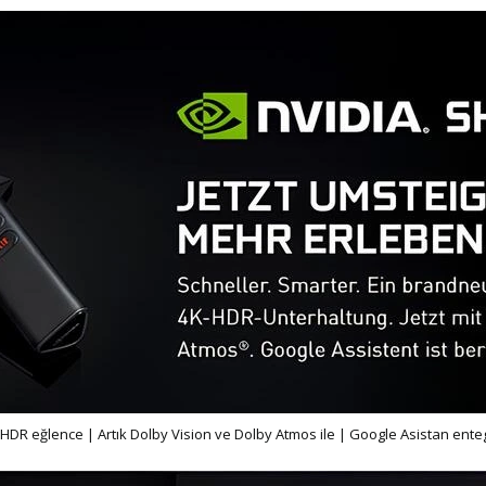
K HDR eğlence |
Artık Dolby Vision ve Dolby Atmos ile |
Google Asistan enteg