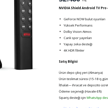
NVIDIA Shield Android TV Pro
GeForce NOW bulut oyunları
Yüksek Performans
Dolby Vision Atmos
Canlı spor yayınları
Yapay zeka desteği
4K HDR filmler
Satış Bilgisi
Ürün depo çıkış yeri (Almanya)
Ürün teslimat süresi (15-18 iş gün
İthalat— ihracat ve depozito ücret
Ödeme seçeneği (Havale-Eft)
Sipariş desteği için
WhatsApp des