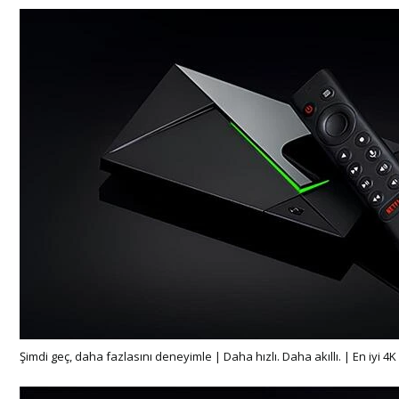
Şimdi geç, daha fazlasını deneyimle |
Daha hızlı. Daha akıllı. |
En iyi 4