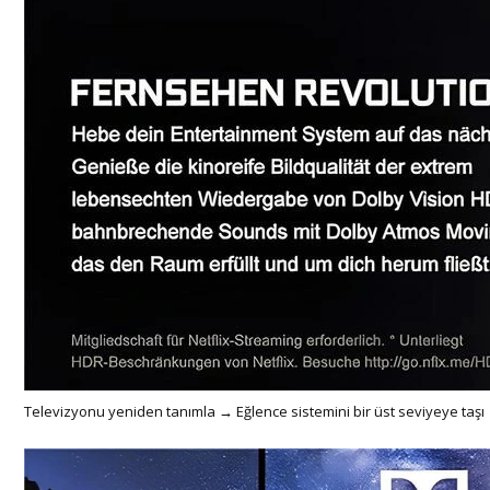
Televizyonu yeniden tanımla → Eğlence sistemini bir üst seviyeye taşı