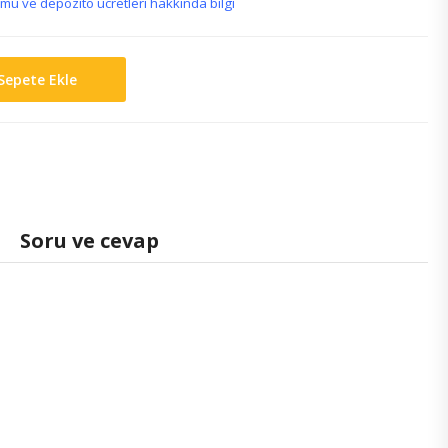
mu ve depozito ücretleri
hakkında bilgi
Sepete Ekle
Soru ve cevap