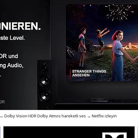
 → Dolby Vision HDR Dolby Atmos hareketli ses → Netflix izleyin