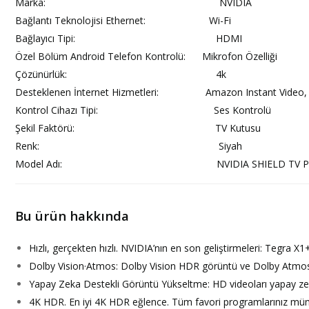
Marka: NVIDIA
Bağlantı Teknolojisi Ethernet: Wi-Fi
Bağlayıcı Tipi: HDMI
Özel Bölüm Android Telefon Kontrolü: Mikrofon Özelliği
Çözünürlük: 4k
Desteklenen İnternet Hizmetleri: Amazon Instant Video, Hul
Kontrol Cihazı Tipi: Ses Kontrolü
Şekil Faktörü: TV Kutusu
Renk: Siyah
Model Adı: NVIDIA SHIELD TV Pr
Bu ürün hakkında
Hızlı, gerçekten hızlı. NVIDIA’nın en son geliştirmeleri: Tegra X
Dolby Vision·Atmos: Dolby Vision HDR görüntü ve Dolby Atmos 
Yapay Zeka Destekli Görüntü Yükseltme: HD videoları yapay zeka
4K HDR. En iyi 4K HDR eğlence. Tüm favori programlarınız müm