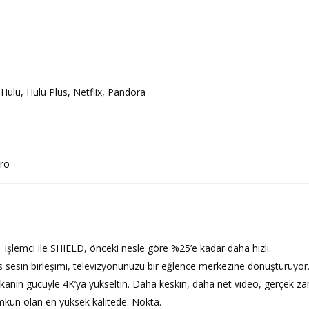
u, Hulu Plus, Netflix, Pandora
o
1+ işlemci ile SHIELD, önceki nesle göre %25’e kadar daha hızlı.
sesin birleşimi, televizyonunuzu bir eğlence merkezine dönüştürüyor
nın gücüyle 4K’ya yükseltin. Daha keskin, daha net video, gerçek zama
kün olan en yüksek kalitede. Nokta.