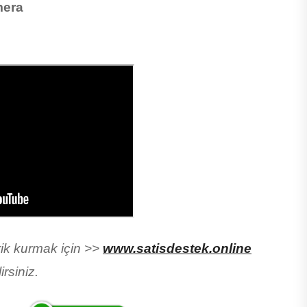
mera
arik kurmak için >>
www.satisdestek.online
irsiniz.