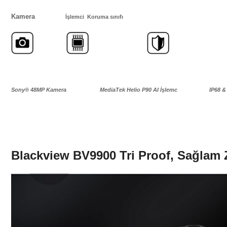
Kamera
İşlemci
Koruma sınıfı
Sony® 48MP Kamera
MediaTek Helio P90 AI İşlemc
IP68 
Blackview BV9900 Tri Proof, Sağlam Zı