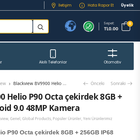
İletişim
Hata Rapor Et
Üyelik
Sepet:
0
TL0.00
r
Akıllı Telefonlar
Otomotiv
iew
Blackview BV9900 Helio P90 Octa çekirdek 8GB + 256GB IP68 Android 9.0 48MP Kamera
Önceki
Sonraki
0 Helio P90 Octa çekirdek 8GB +
oid 9.0 48MP Kamera
kview
,
Genel
,
Global Products
,
Popüler Ürünler
,
Yeni Ürünlerimiz
io P90 Octa çekirdek 8GB + 256GB IP68