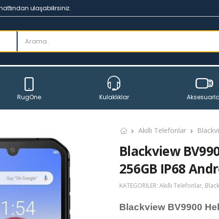
hattından ulaşabilirsiniz.
RugOne
Aksesuarla
Kulaklıklar
Akıllı Telefonlar
Blackv
Blackview BV990
256GB IP68 Andr
KATEGORILER:
Akıllı Telefonlar
,
Blac
Blackview BV9900 Hel