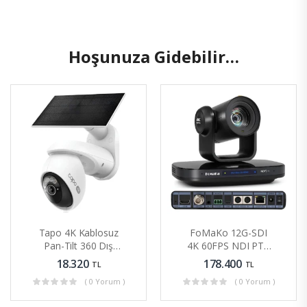
Hoşunuza Gidebilir…
Tapo 4K Kablosuz
FoMaKo 12G-SDI
Pan-Tilt 360 Dış
4K 60FPS NDI PTZ
Mekan Kamerası
Kamera Freed
18.320
178.400
TL
TL
Güneş Panelli
Desteği 20X Optik
( 0 Yorum )
( 0 Yorum )
Yakınlaştırma