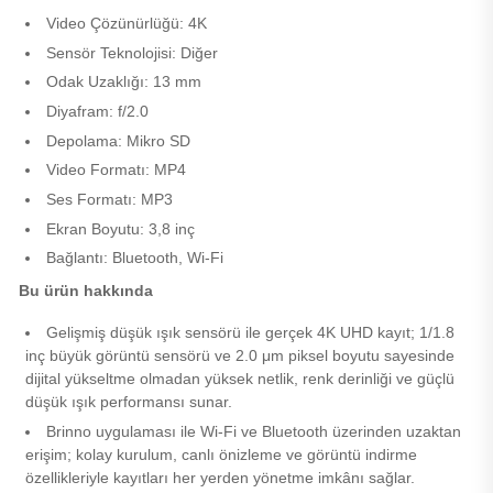
Video Çözünürlüğü: 4K
Sensör Teknolojisi: Diğer
Odak Uzaklığı: 13 mm
Diyafram: f/2.0
Depolama: Mikro SD
Video Formatı: MP4
Ses Formatı: MP3
Ekran Boyutu: 3,8 inç
Bağlantı: Bluetooth, Wi-Fi
Bu ürün hakkında
Gelişmiş düşük ışık sensörü ile gerçek 4K UHD kayıt; 1/1.8
inç büyük görüntü sensörü ve 2.0 μm piksel boyutu sayesinde
dijital yükseltme olmadan yüksek netlik, renk derinliği ve güçlü
düşük ışık performansı sunar.
Brinno uygulaması ile Wi-Fi ve Bluetooth üzerinden uzaktan
erişim; kolay kurulum, canlı önizleme ve görüntü indirme
özellikleriyle kayıtları her yerden yönetme imkânı sağlar.