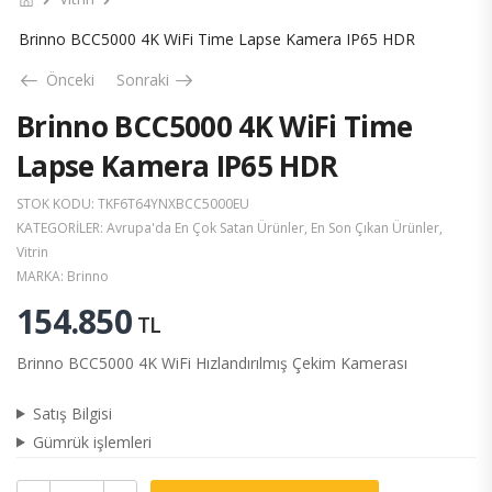
Brinno BCC5000 4K WiFi Time Lapse Kamera IP65 HDR
Önceki
Sonraki
Brinno BCC5000 4K WiFi Time
Lapse Kamera IP65 HDR
STOK KODU:
TKF6T64YNXBCC5000EU
KATEGORILER:
Avrupa'da En Çok Satan Ürünler
,
En Son Çıkan Ürünler
,
Vitrin
MARKA:
Brinno
154.850
TL
Brinno BCC5000 4K WiFi Hızlandırılmış Çekim Kamerası
Satış Bilgisi
Gümrük işlemleri