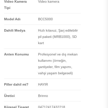
Video Kamera
Video kamera
Tipi
Model Adı
BCC5000
Dahili Medya
Hızlı kılavuz, Şarj edilebilir
pil paketi (MRB1000), SD
kart
Anten Konumu
Profesyonel ve dış mekan
kullanımı (örneğin,
şantiyeler, film yapımı,
vahşi yaşam belgeseli)
Piller dahil mi?
HAYIR
Üretici
Brinno
Küresel Ticaret
04712417432218