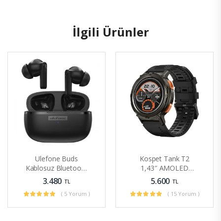
İlgili Ürünler
Ulefone Buds
Kospet Tank T2
Kablosuz Bluetooth
1,43″ AMOLED
Kulaklık Spor Müzik
Ekran Tek Anahtarla
3.480
5.600
TL
TL
Kulak Içi Tüm Akıllı
HIFI Bluetooth
( 5 Yorum )
( 15 Yorum )
Telefonlar Için
Aramaları Tam
Uygun
Metal Gövde