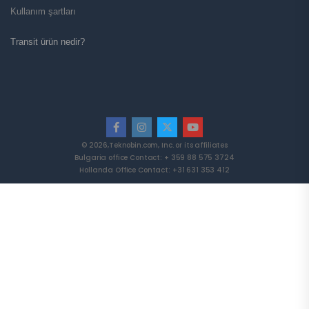
Kullanım şartları
Transit ürün nedir?
© 2026,Teknobin.com, Inc. or its affiliates
Bulgaria office Contact: + 359 88 575 3724
Hollanda Office Contact: +31 631 353 412