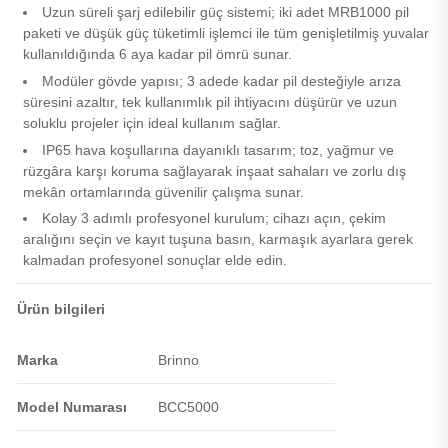
Uzun süreli şarj edilebilir güç sistemi; iki adet MRB1000 pil
paketi ve düşük güç tüketimli işlemci ile tüm genişletilmiş yuvalar
kullanıldığında 6 aya kadar pil ömrü sunar.
Modüler gövde yapısı; 3 adede kadar pil desteğiyle arıza
süresini azaltır, tek kullanımlık pil ihtiyacını düşürür ve uzun
soluklu projeler için ideal kullanım sağlar.
IP65 hava koşullarına dayanıklı tasarım; toz, yağmur ve
rüzgâra karşı koruma sağlayarak inşaat sahaları ve zorlu dış
mekân ortamlarında güvenilir çalışma sunar.
Kolay 3 adımlı profesyonel kurulum; cihazı açın, çekim
aralığını seçin ve kayıt tuşuna basın, karmaşık ayarlara gerek
kalmadan profesyonel sonuçlar elde edin.
Ürün bilgileri
Marka
Brinno
Model Numarası
BCC5000