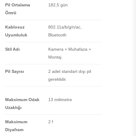
Pil Ortalama
182,5 gün
Ömrü
Kablosuz
802.11a/b/g/n/ac,
Uyumluluk
Bluetooth
Stil Adı
Kamera + Muhafaza +
Montaj
Pil Sayısı
2 adet standart dışı pil
gereklidir.
Maksimum Odak
13 milimetre
Uzaklığı
Maksimum
2 f
Diyafram