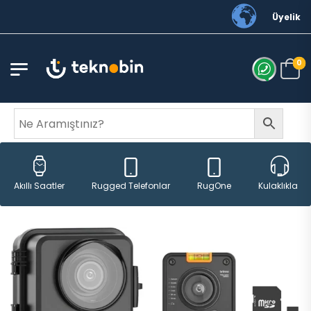
Üyelik
0
Rugged Telefonlar
RugOne
Akıllı Saatler
Kulaklıklar