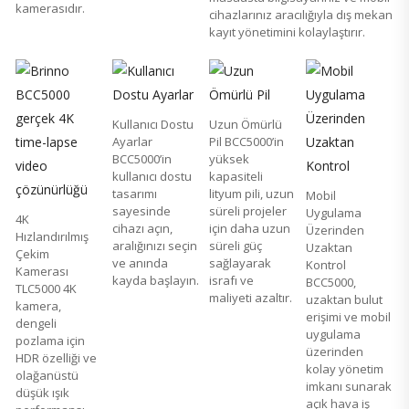
kamerasıdır.
cihazlarınız aracılığıyla dış mekan
kayıt yönetimini kolaylaştırır.
Kullanıcı Dostu
Uzun Ömürlü
Ayarlar
Pil BCC5000’in
BCC5000’in
yüksek
kullanıcı dostu
kapasiteli
tasarımı
lityum pili, uzun
Mobil
sayesinde
süreli projeler
Uygulama
4K
cihazı açın,
için daha uzun
Üzerinden
Hızlandırılmış
aralığınızı seçin
süreli güç
Uzaktan
Çekim
ve anında
sağlayarak
Kontrol
Kamerası
kayda başlayın.
israfı ve
BCC5000,
TLC5000 4K
maliyeti azaltır.
uzaktan bulut
kamera,
erişimi ve mobil
dengeli
uygulama
pozlama için
üzerinden
HDR özelliği ve
kolay yönetim
olağanüstü
imkanı sunarak
düşük ışık
açık hava iş