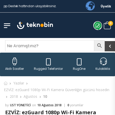
app Destek hattından ulaşabilirsiniz.
Üyelik
0
Rugged Telefonlar
RugOne
Akıllı Saatler
Kulaklıklar
Yazılar
EZVİZ: ezGuard 1080p Wi-Fi Kamera Güvenliğin gücünü hissedin
2018
Ağustos
10
ÜST YÖNETICI
10 Ağustos 2018
0
yorumlar
EZVİZ: ezGuard 1080p Wi-Fi Kamera