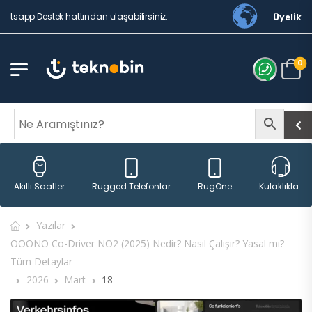
tsapp Destek hattından ulaşabilirsiniz.
Üyelik
0
Rugged Telefonlar
RugOne
Akıllı Saatler
Kulaklıklar
Yazılar
OOONO Co-Driver NO2 (2025) Nedir? Nasıl Çalışır? Yasal mı?
Tüm Detaylar
2026
Mart
18