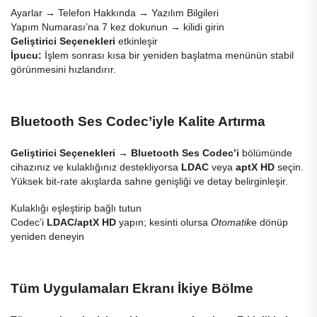
Ayarlar
→
Telefon Hakkında
→
Yazılım Bilgileri
Yapım Numarası
’na 7 kez dokunun → kilidi girin
Geliştirici Seçenekleri
etkinleşir
İpucu:
İşlem sonrası kısa bir yeniden başlatma menünün stabil
görünmesini hızlandırır.
Bluetooth Ses Codec’iyle Kalite Artırma
Geliştirici Seçenekleri
→
Bluetooth Ses Codec’i
bölümünde
cihazınız ve kulaklığınız destekliyorsa
LDAC
veya
aptX HD
seçin.
Yüksek bit-rate akışlarda sahne genişliği ve detay belirginleşir.
Kulaklığı eşleştirip bağlı tutun
Codec’i
LDAC/aptX HD
yapın; kesinti olursa
Otomatik
e dönüp
yeniden deneyin
Tüm Uygulamaları Ekranı İkiye Bölme