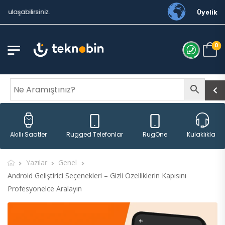
siniz.
Üyelik
0
Rugged Telefonlar
RugOne
Akıllı Saatler
Kulaklıklar
Yazılar
Genel
Android Geliştirici Seçenekleri – Gizli Özelliklerin Kapısını
Profesyonelce Aralayın