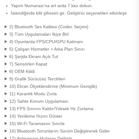
Yapım Numarası’na art arda 7 kez dokun.
İstendiğinde kilit şifresini gir; Geliştirici seçenekleri etkinleşir.
2) Bluetooth Ses Kalitesi (Codec Seçimi)
3) Tüm Uygulamaları İkiye Böl
4) Oyunlarda FPS/CPU/GPU Katmanı
5) Çalışan Hizmetler + Arka Plan Sınırı
6) Şarjda Ekranı Açık Tut
7) Sensörleri Kapat
8) OEM Kilidi
9) Grafik Sürücüsü Tercihleri
10) Ekran Ölçeklendirme (Minimum Genişlik)
11) Karanlık Modu Zorla
12) Sahte Konum Uygulaması
13) FPS Sınırını Kaldır/Yüksek Hz Zorlama
14) Yenileme Hızını Göster
15) Wi-Fi Taramasını Sınırla
16) Bluetooth Sorunlarını Sürüm Değiştirerek Gider
17) Animasyon Hızlarını Değiştir