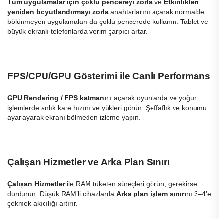
Tüm uygulamalar için çoklu pencereyi zorla
ve
Etkinlikleri
yeniden boyutlandırmayı zorla
anahtarlarını açarak normalde
bölünmeyen uygulamaları da çoklu pencerede kullanın. Tablet ve
büyük ekranlı telefonlarda verim çarpıcı artar.
FPS/CPU/GPU Gösterimi ile Canlı Performans
GPU Rendering / FPS katmanı
nı açarak oyunlarda ve yoğun
işlemlerde anlık kare hızını ve yükleri görün. Şeffaflık ve konumu
ayarlayarak ekranı bölmeden izleme yapın.
Çalışan Hizmetler ve Arka Plan Sınırı
Çalışan Hizmetler
ile RAM tüketen süreçleri görün, gerekirse
durdurun. Düşük RAM’li cihazlarda
Arka plan işlem sınırı
nı 3–4’e
çekmek akıcılığı artırır.